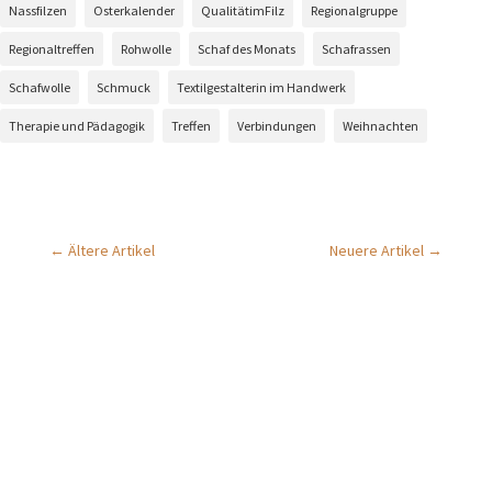
Nassfilzen
Osterkalender
QualitätimFilz
Regionalgruppe
Regionaltreffen
Rohwolle
Schaf des Monats
Schafrassen
Schafwolle
Schmuck
Textilgestalterin im Handwerk
Therapie und Pädagogik
Treffen
Verbindungen
Weihnachten
←
Ältere Artikel
Neuere Artikel
→