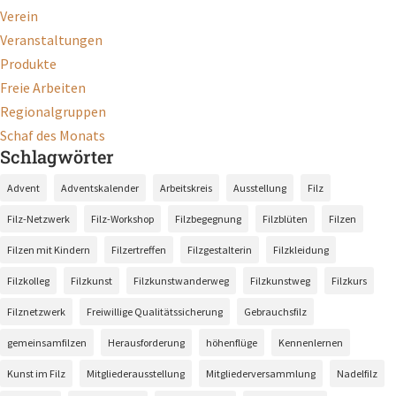
Verein
Veranstaltungen
Produkte
Freie Arbeiten
Regionalgruppen
Schaf des Monats
Schlagwörter
Advent
Adventskalender
Arbeitskreis
Ausstellung
Filz
Filz-Netzwerk
Filz-Workshop
Filzbegegnung
Filzblüten
Filzen
Filzen mit Kindern
Filzertreffen
Filzgestalterin
Filzkleidung
Filzkolleg
Filzkunst
Filzkunstwanderweg
Filzkunstweg
Filzkurs
Filznetzwerk
Freiwillige Qualitätssicherung
Gebrauchsfilz
gemeinsamfilzen
Herausforderung
höhenflüge
Kennenlernen
Kunst im Filz
Mitgliederausstellung
Mitgliederversammlung
Nadelfilz