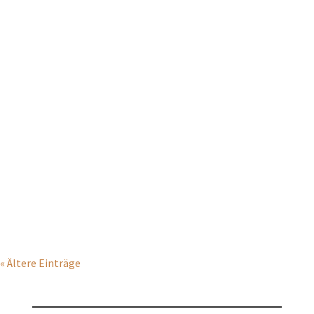
März 2019 . Waldschaf
https://filznetzwerk.de/index.php/schaf-des-
monats/waldschaf/
« Ältere Einträge