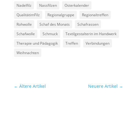
Nadelfilz
Nassfilzen
Osterkalender
QualitätimFilz
Regionalgruppe
Regionaltreffen
Rohwolle
Schaf des Monats
Schafrassen
Schafwolle
Schmuck
Textilgestalterin im Handwerk
Therapie und Pädagogik
Treffen
Verbindungen
Weihnachten
←
Ältere Artikel
Neuere Artikel
→