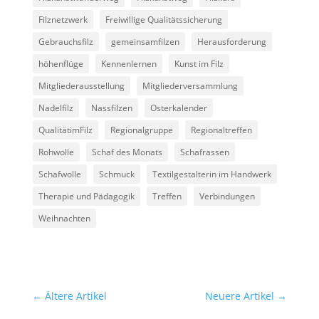
Filznetzwerk
Freiwillige Qualitätssicherung
Gebrauchsfilz
gemeinsamfilzen
Herausforderung
höhenflüge
Kennenlernen
Kunst im Filz
Mitgliederausstellung
Mitgliederversammlung
Nadelfilz
Nassfilzen
Osterkalender
QualitätimFilz
Regionalgruppe
Regionaltreffen
Rohwolle
Schaf des Monats
Schafrassen
Schafwolle
Schmuck
Textilgestalterin im Handwerk
Therapie und Pädagogik
Treffen
Verbindungen
Weihnachten
←
Ältere Artikel
Neuere Artikel
→