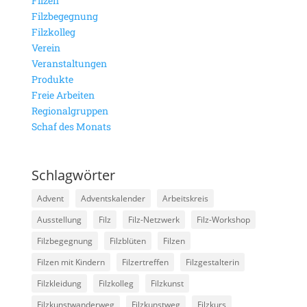
Filzen
Filzbegegnung
Filzkolleg
Verein
Veranstaltungen
Produkte
Freie Arbeiten
Regionalgruppen
Schaf des Monats
Schlagwörter
Advent
Adventskalender
Arbeitskreis
Ausstellung
Filz
Filz-Netzwerk
Filz-Workshop
Filzbegegnung
Filzblüten
Filzen
Filzen mit Kindern
Filzertreffen
Filzgestalterin
Filzkleidung
Filzkolleg
Filzkunst
Filzkunstwanderweg
Filzkunstweg
Filzkurs