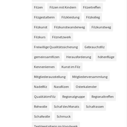
Filzen
Filzen mit Kindern
Filzertreffen
Filzgestalterin
Filzkleidung
Filzkolleg
Filzkunst
Filzkunstwanderweg
Filzkunstweg
Filzkurs
Filznetzwerk
Freiwillige Qualitätssicherung
Gebrauchsfilz
gemeinsamfilzen
Herausforderung
höhenflüge
Kennenlernen
Kunst im Filz
Mitgliederausstellung
Mitgliederversammlung
Nadelfilz
Nassfilzen
Osterkalender
QualitätimFilz
Regionalgruppe
Regionaltreffen
Rohwolle
Schaf des Monats
Schafrassen
Schafwolle
Schmuck
Textilgestalterin im Handwerk