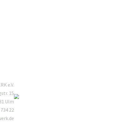
Mitgliederbereich
K e.V.
gstr. 15
81 Ulm
 734 22
werk.de