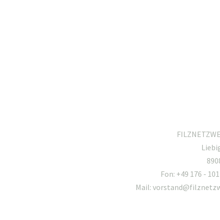
FILZNETZWER
Liebi
890
Fon: +49 176 - 101
Mail: vorstand@filznetz