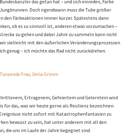
Bundeskanzler das getan hat – und sich einreden, Farbe
in Jungbrunnen. Doch irgendwann muss die Tube größer
en den Färbeaktionen immer kürzer. Spätestens dann
en, ob es so sinnvoll ist, anderen etwas vorzumachen –
nsstrecke zu gehen und dabei Jahre zu sammeln kann nicht
wir vielleicht mit den äußerlichen Veränderungsprozessen
ich genug – ich möchte das Rad nicht zurückdrehen.
chrittenem, Ertragenem, Gefeiertem und Gelerntem wird
s für das, was wir heute gerne als Resilienz bezeichnen.
Ereignisse nicht sofort mit Katastrophenfantasien zu
rken bewusst zu sein, hat unter anderem mit all den
n, die uns im Laufe der Jahre begegnet sind.