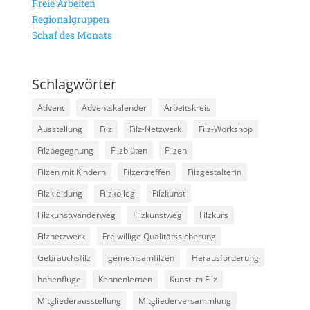
Freie Arbeiten
Regionalgruppen
Schaf des Monats
Schlagwörter
Advent
Adventskalender
Arbeitskreis
Ausstellung
Filz
Filz-Netzwerk
Filz-Workshop
Filzbegegnung
Filzblüten
Filzen
Filzen mit Kindern
Filzertreffen
Filzgestalterin
Filzkleidung
Filzkolleg
Filzkunst
Filzkunstwanderweg
Filzkunstweg
Filzkurs
Filznetzwerk
Freiwillige Qualitätssicherung
Gebrauchsfilz
gemeinsamfilzen
Herausforderung
höhenflüge
Kennenlernen
Kunst im Filz
Mitgliederausstellung
Mitgliederversammlung