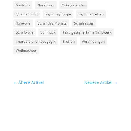
Nadelfilz
Nassfilzen
Osterkalender
QualitätimFilz
Regionalgruppe
Regionaltreffen
Rohwolle
Schaf des Monats
Schafrassen
Schafwolle
Schmuck
Textilgestalterin im Handwerk
Therapie und Pädagogik
Treffen
Verbindungen
Weihnachten
←
Ältere Artikel
Neuere Artikel
→