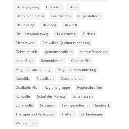
Filzbegegnung
Filzblüten
Filzen
Filzen mit Kindern
Filzertreffen
Filzgestalterin
Filzkleidung
Filzkolleg
Filzkunst
Filzkunstwanderweg
Filzkunstweg
Filzkurs
Filznetzwerk
Freiwillige Qualitätssicherung
Gebrauchsfilz
gemeinsamfilzen
Herausforderung
höhenflüge
Kennenlernen
Kunst im Filz
Mitgliederausstellung
Mitgliederversammlung
Nadelfilz
Nassfilzen
Osterkalender
QualitätimFilz
Regionalgruppe
Regionaltreffen
Rohwolle
Schaf des Monats
Schafrassen
Schafwolle
Schmuck
Textilgestalterin im Handwerk
Therapie und Pädagogik
Treffen
Verbindungen
Weihnachten