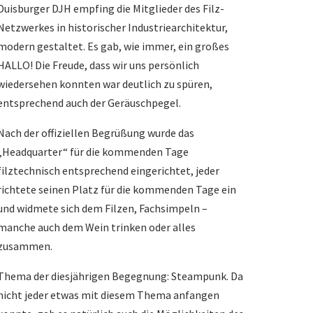
Duisburger DJH empfing die Mitglieder des Filz-
Netzwerkes in historischer Industriearchitektur,
modern gestaltet. Es gab, wie immer, ein großes
HALLO! Die Freude, dass wir uns persönlich
wiedersehen konnten war deutlich zu spüren,
entsprechend auch der Geräuschpegel.
Nach der offiziellen Begrüßung wurde das
„Headquarter“ für die kommenden Tage
filztechnisch entsprechend eingerichtet, jeder
richtete seinen Platz für die kommenden Tage ein
und widmete sich dem Filzen, Fachsimpeln –
manche auch dem Wein trinken oder alles
zusammen.
Thema der diesjährigen Begegnung: Steampunk. Da
nicht jeder etwas mit diesem Thema anfangen