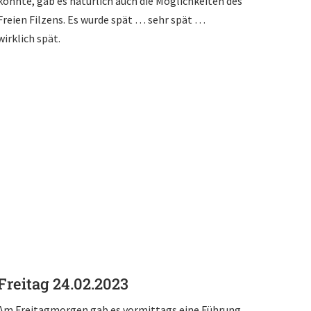
konnte, gab es natürlich auch die Möglichkeiten des
Freien Filzens. Es wurde spät … sehr spät …
wirklich spät.
Freitag 24.02.2023
Am Freitagmorgen gab es vormittags eine Führung