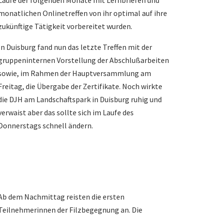
Laufe der folgenden Monate mit Lernbriefen und
monatlichen Onlinetreffen von ihr optimal auf ihre
zukünftige Tätigkeit vorbereitet wurden.
In Duisburg fand nun das letzte Treffen mit der
gruppeninternen Vorstellung der Abschlußarbeiten
sowie, im Rahmen der Hauptversammlung am
Freitag, die Übergabe der Zertifikate. Noch wirkte
die DJH am Landschaftspark in Duisburg ruhig und
verwaist aber das sollte sich im Laufe des
Donnerstags schnell ändern.
Ab dem Nachmittag reisten die ersten
Teilnehmerinnen der Filzbegegnung an. Die