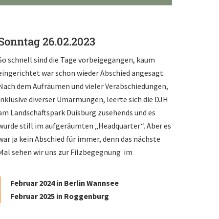
Sonntag 26.02.2023
So schnell sind die Tage vorbeigegangen, kaum
eingerichtet war schon wieder Abschied angesagt.
Nach dem Aufräumen und vieler Verabschiedungen,
inklusive diverser Umarmungen, leerte sich die DJH
am Landschaftspark Duisburg zusehends und es
wurde still im aufgeräumten „Headquarter“. Aber es
war ja kein Abschied für immer, denn das nächste
Mal sehen wir uns zur Filzbegegnung im
Februar 2024 in Berlin Wannsee
Februar 2025 in Roggenburg