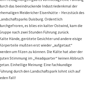
durch das beeindruckende Industriedenkmal der
ehemaligen Meidericher Eisenhütte – Herzstück des
Landschaftsparks Duisburg. Ordentlich
durchgefroren, es blies ein kalter Ostwind, kam die
Gruppe nach zwei Stunden Führung zurück.
Kalte Hände, gerötete Gesichter und andere eisige
Körperteile mußten erst wieder „aufgetaut“
werden um filzen zu können. Die Kälte hat aber der
guten Stimmung im „Headquarter“ keinen Abbruch
getan. Einhellige Meinung: Eine fachkundige
Führung durch den Landschaftspark lohnt sich auf
jeden Fall!