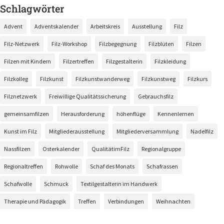
Schlagwörter
Advent
Adventskalender
Arbeitskreis
Ausstellung
Filz
Filz-Netzwerk
Filz-Workshop
Filzbegegnung
Filzblüten
Filzen
Filzen mit Kindern
Filzertreffen
Filzgestalterin
Filzkleidung
Filzkolleg
Filzkunst
Filzkunstwanderweg
Filzkunstweg
Filzkurs
Filznetzwerk
Freiwillige Qualitätssicherung
Gebrauchsfilz
gemeinsamfilzen
Herausforderung
höhenflüge
Kennenlernen
Kunst im Filz
Mitgliederausstellung
Mitgliederversammlung
Nadelfilz
Nassfilzen
Osterkalender
QualitätimFilz
Regionalgruppe
Regionaltreffen
Rohwolle
Schaf des Monats
Schafrassen
Schafwolle
Schmuck
Textilgestalterin im Handwerk
Therapie und Pädagogik
Treffen
Verbindungen
Weihnachten