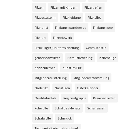
Filzen
Filzen mit Kindern
Filzertreffen
Filzgestalterin
Filzkleidung
Filzkolleg
Filzkunst
Filzkunstwanderweg
Filzkunstweg
Filzkurs
Filznetzwerk
Freiwillige Qualitätssicherung
Gebrauchsfilz
gemeinsamfilzen
Herausforderung
höhenflüge
Kennenlernen
Kunst im Filz
Mitgliederausstellung
Mitgliederversammlung
Nadelfilz
Nassfilzen
Osterkalender
QualitätimFilz
Regionalgruppe
Regionaltreffen
Rohwolle
Schaf des Monats
Schafrassen
Schafwolle
Schmuck
Textilgestalterin im Handwerk