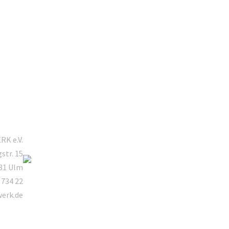
Mitgliederbereich
K e.V.
gstr. 15
81 Ulm
 734 22
werk.de