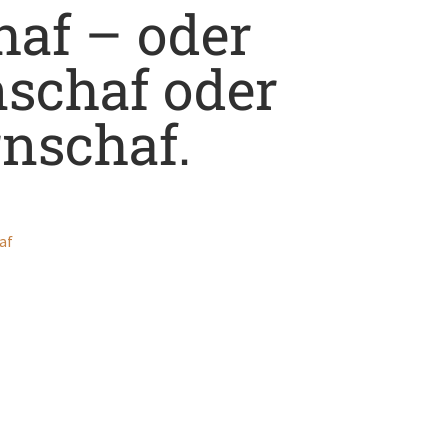
haf – oder
schaf oder
nschaf.
af