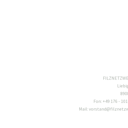
FILZNETZWER
Liebi
890
Fon: +49 176 - 101
Mail: vorstand@filznetz