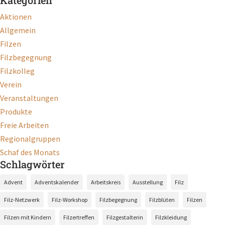
Kategorien
Aktionen
Allgemein
Filzen
Filzbegegnung
Filzkolleg
Verein
Veranstaltungen
Produkte
Freie Arbeiten
Regionalgruppen
Schaf des Monats
Schlagwörter
Advent
Adventskalender
Arbeitskreis
Ausstellung
Filz
Filz-Netzwerk
Filz-Workshop
Filzbegegnung
Filzblüten
Filzen
Filzen mit Kindern
Filzertreffen
Filzgestalterin
Filzkleidung