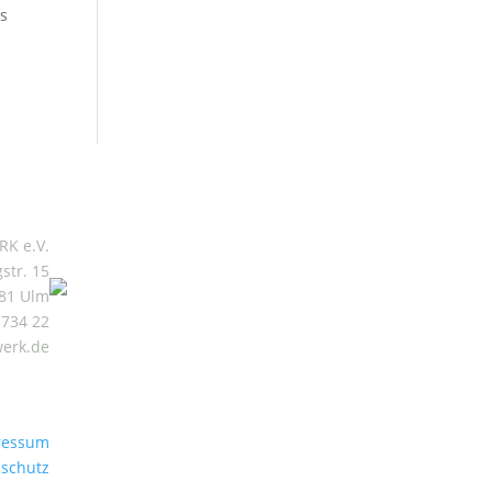
as
Mitgliederbereich
K e.V.
gstr. 15
81 Ulm
 734 22
werk.de
ressum
schutz