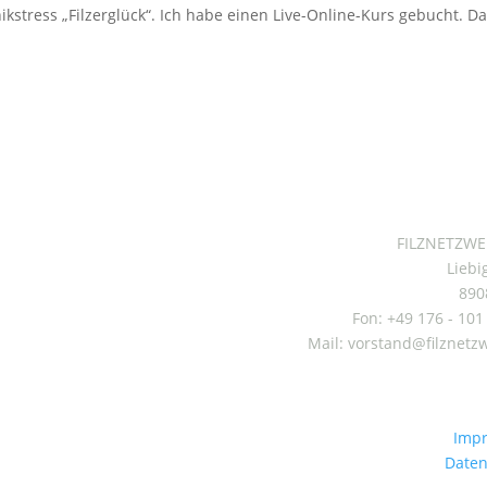
stress „Filzerglück“. Ich habe einen Live-Online-Kurs gebucht. D
FILZNETZWER
Liebi
890
Fon: +49 176 - 101
Mail: vorstand@filznetz
Imp
Daten