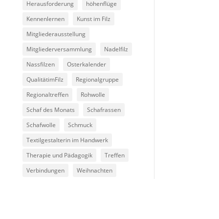
Herausforderung
höhenflüge
Kennenlernen
Kunst im Filz
Mitgliederausstellung
Mitgliederversammlung
Nadelfilz
Nassfilzen
Osterkalender
QualitätimFilz
Regionalgruppe
Regionaltreffen
Rohwolle
Schaf des Monats
Schafrassen
Schafwolle
Schmuck
Textilgestalterin im Handwerk
Therapie und Pädagogik
Treffen
Verbindungen
Weihnachten