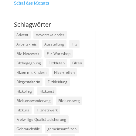
Schaf des Monats
Schlagwörter
Advent
Adventskalender
Arbeitskreis
Ausstellung
Filz
Filz-Netzwerk
Filz-Workshop
Filzbegegnung
Filzblüten
Filzen
Filzen mit Kindern
Filzertreffen
Filzgestalterin
Filzkleidung
Filzkolleg
Filzkunst
Filzkunstwanderweg
Filzkunstweg
Filzkurs
Filznetzwerk
Freiwillige Qualitätssicherung
Gebrauchsfilz
gemeinsamfilzen