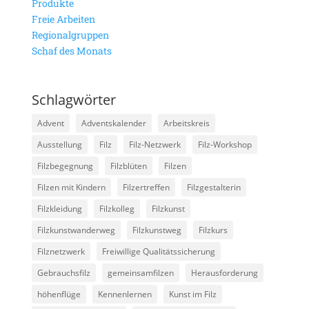
Produkte
Freie Arbeiten
Regionalgruppen
Schaf des Monats
Schlagwörter
Advent
Adventskalender
Arbeitskreis
Ausstellung
Filz
Filz-Netzwerk
Filz-Workshop
Filzbegegnung
Filzblüten
Filzen
Filzen mit Kindern
Filzertreffen
Filzgestalterin
Filzkleidung
Filzkolleg
Filzkunst
Filzkunstwanderweg
Filzkunstweg
Filzkurs
Filznetzwerk
Freiwillige Qualitätssicherung
Gebrauchsfilz
gemeinsamfilzen
Herausforderung
höhenflüge
Kennenlernen
Kunst im Filz