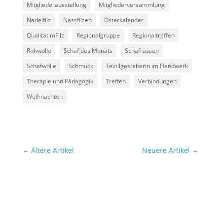
Mitgliederausstellung
Mitgliederversammlung
Nadelfilz
Nassfilzen
Osterkalender
QualitätimFilz
Regionalgruppe
Regionaltreffen
Rohwolle
Schaf des Monats
Schafrassen
Schafwolle
Schmuck
Textilgestalterin im Handwerk
Therapie und Pädagogik
Treffen
Verbindungen
Weihnachten
←
Ältere Artikel
Neuere Artikel
→