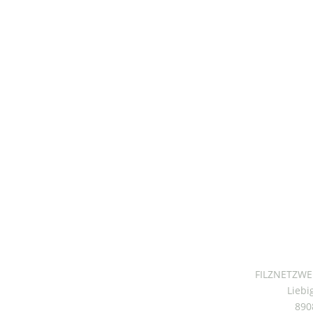
FILZNETZWER
Liebi
890