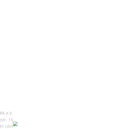
Mitgliederbereich
K e.V.
gstr. 15
81 Ulm