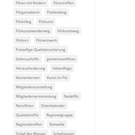
Filzen mit Kindern
Filzertreffen
Filzgestalterin
Filzkleidung
Filzkolleg
Filzkunst
Filzkunstwanderweg
Filzkunstweg
Filzkurs
Filznetzwerk
Freiwillige Qualitätssicherung
Gebrauchsfilz
gemeinsamfilzen
Herausforderung
höhenflüge
Kennenlernen
Kunst im Filz
Mitgliederausstellung
Mitgliederversammlung
Nadelfilz
Nassfilzen
Osterkalender
QualitätimFilz
Regionalgruppe
Regionaltreffen
Rohwolle
Schaf des Monats
Schafrassen