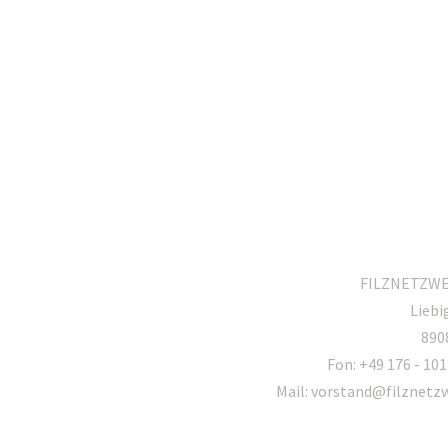
FILZNETZWER
Liebi
890
Fon: +49 176 - 101
Mail: vorstand@filznetz