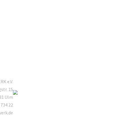
Mitgliederbereich
K e.V.
gstr. 15
81 Ulm
 734 22
werk.de