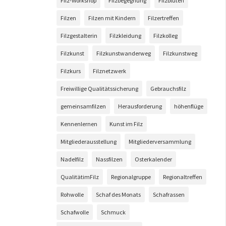
Filz-Workshop
Filzbegegnung
Filzblüten
Filzen
Filzen mit Kindern
Filzertreffen
Filzgestalterin
Filzkleidung
Filzkolleg
Filzkunst
Filzkunstwanderweg
Filzkunstweg
Filzkurs
Filznetzwerk
Freiwillige Qualitätssicherung
Gebrauchsfilz
gemeinsamfilzen
Herausforderung
höhenflüge
Kennenlernen
Kunst im Filz
Mitgliederausstellung
Mitgliederversammlung
Nadelfilz
Nassfilzen
Osterkalender
QualitätimFilz
Regionalgruppe
Regionaltreffen
Rohwolle
Schaf des Monats
Schafrassen
Schafwolle
Schmuck