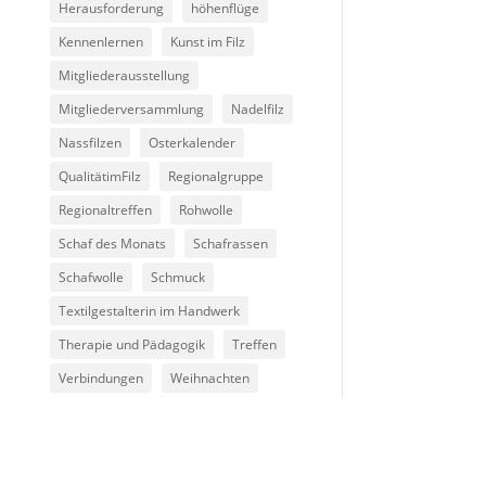
Herausforderung
höhenflüge
Kennenlernen
Kunst im Filz
Mitgliederausstellung
Mitgliederversammlung
Nadelfilz
Nassfilzen
Osterkalender
QualitätimFilz
Regionalgruppe
Regionaltreffen
Rohwolle
Schaf des Monats
Schafrassen
Schafwolle
Schmuck
Textilgestalterin im Handwerk
Therapie und Pädagogik
Treffen
Verbindungen
Weihnachten