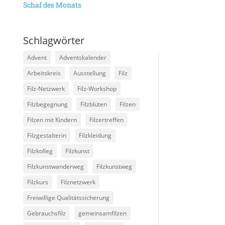
Schaf des Monats
Schlagwörter
Advent
Adventskalender
Arbeitskreis
Ausstellung
Filz
Filz-Netzwerk
Filz-Workshop
Filzbegegnung
Filzblüten
Filzen
Filzen mit Kindern
Filzertreffen
Filzgestalterin
Filzkleidung
Filzkolleg
Filzkunst
Filzkunstwanderweg
Filzkunstweg
Filzkurs
Filznetzwerk
Freiwillige Qualitätssicherung
Gebrauchsfilz
gemeinsamfilzen