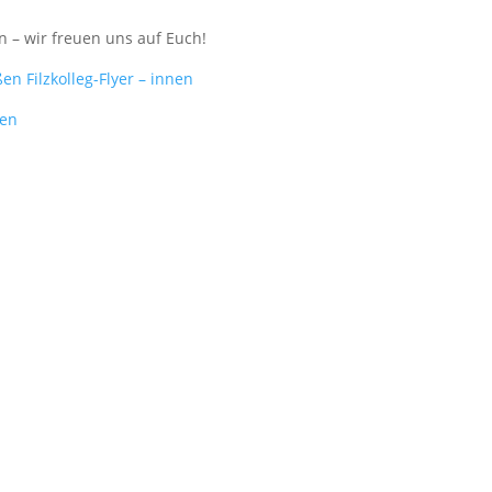
n – wir freuen uns auf Euch!
ußen
Filzkolleg-Flyer – innen
nen