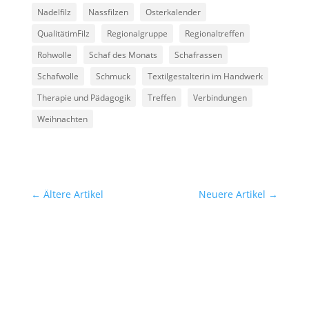
Nadelfilz
Nassfilzen
Osterkalender
QualitätimFilz
Regionalgruppe
Regionaltreffen
Rohwolle
Schaf des Monats
Schafrassen
Schafwolle
Schmuck
Textilgestalterin im Handwerk
Therapie und Pädagogik
Treffen
Verbindungen
Weihnachten
←
Ältere Artikel
Neuere Artikel
→