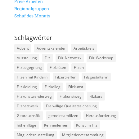
Freie Arbeiten
Regionalgruppen
Schaf des Monats
Schlagwörter
Advent
Adventskalender
Arbeitskreis
Ausstellung
Filz
Filz-Netzwerk
Filz-Workshop
Filzbegegnung
Filzblüten
Filzen
Filzen mit Kindern
Filzertreffen
Filzgestalterin
Filzkleidung
Filzkolleg
Filzkunst
Filzkunstwanderweg
Filzkunstweg
Filzkurs
Filznetzwerk
Freiwillige Qualitätssicherung
Gebrauchsfilz
gemeinsamfilzen
Herausforderung
höhenflüge
Kennenlernen
Kunst im Filz
Mitgliederausstellung
Mitgliederversammlung