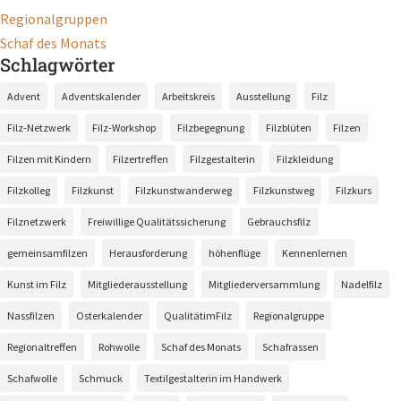
Regionalgruppen
Schaf des Monats
Schlagwörter
Advent
Adventskalender
Arbeitskreis
Ausstellung
Filz
Filz-Netzwerk
Filz-Workshop
Filzbegegnung
Filzblüten
Filzen
Filzen mit Kindern
Filzertreffen
Filzgestalterin
Filzkleidung
Filzkolleg
Filzkunst
Filzkunstwanderweg
Filzkunstweg
Filzkurs
Filznetzwerk
Freiwillige Qualitätssicherung
Gebrauchsfilz
gemeinsamfilzen
Herausforderung
höhenflüge
Kennenlernen
Kunst im Filz
Mitgliederausstellung
Mitgliederversammlung
Nadelfilz
Nassfilzen
Osterkalender
QualitätimFilz
Regionalgruppe
Regionaltreffen
Rohwolle
Schaf des Monats
Schafrassen
Schafwolle
Schmuck
Textilgestalterin im Handwerk