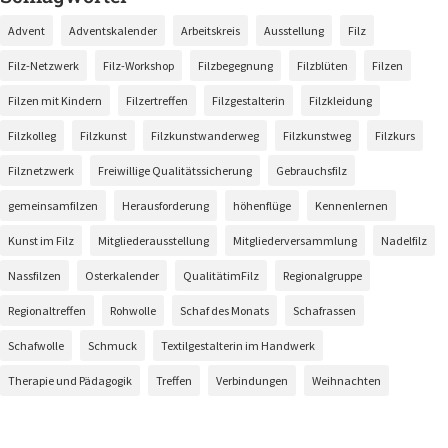
Advent
Adventskalender
Arbeitskreis
Ausstellung
Filz
Filz-Netzwerk
Filz-Workshop
Filzbegegnung
Filzblüten
Filzen
Filzen mit Kindern
Filzertreffen
Filzgestalterin
Filzkleidung
Filzkolleg
Filzkunst
Filzkunstwanderweg
Filzkunstweg
Filzkurs
Filznetzwerk
Freiwillige Qualitätssicherung
Gebrauchsfilz
gemeinsamfilzen
Herausforderung
höhenflüge
Kennenlernen
Kunst im Filz
Mitgliederausstellung
Mitgliederversammlung
Nadelfilz
Nassfilzen
Osterkalender
QualitätimFilz
Regionalgruppe
Regionaltreffen
Rohwolle
Schaf des Monats
Schafrassen
Schafwolle
Schmuck
Textilgestalterin im Handwerk
Therapie und Pädagogik
Treffen
Verbindungen
Weihnachten