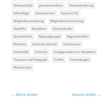
Gebrauchsfilz
gemeinsamfilzen
Herausforderung
höhenflüge
Kennenlernen
Kunst im Filz
Mitgliederausstellung
Mitgliederversammlung
Nadelfilz
Nassfilzen
Osterkalender
QualitätimFilz
Regionalgruppe
Regionaltreffen
Rohwolle
Schaf des Monats
Schafrassen
Schafwolle
Schmuck
Textilgestalterin im Handwerk
Therapie und Pädagogik
Treffen
Verbindungen
Weihnachten
←
Ältere Artikel
Neuere Artikel
→