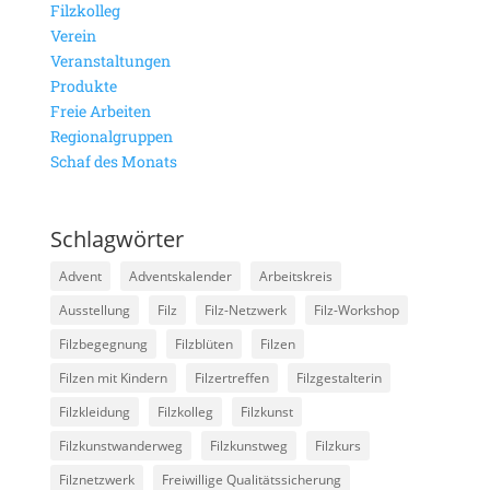
Filzkolleg
Verein
Veranstaltungen
Produkte
Freie Arbeiten
Regionalgruppen
Schaf des Monats
Schlagwörter
Advent
Adventskalender
Arbeitskreis
Ausstellung
Filz
Filz-Netzwerk
Filz-Workshop
Filzbegegnung
Filzblüten
Filzen
Filzen mit Kindern
Filzertreffen
Filzgestalterin
Filzkleidung
Filzkolleg
Filzkunst
Filzkunstwanderweg
Filzkunstweg
Filzkurs
Filznetzwerk
Freiwillige Qualitätssicherung