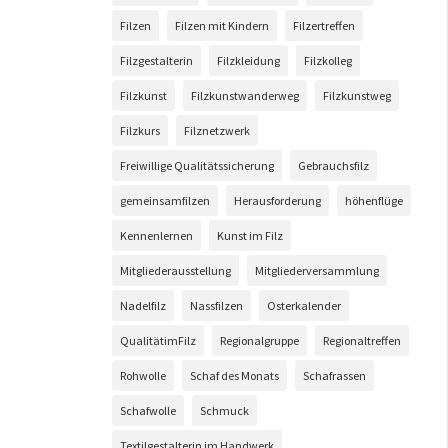
Filzen
Filzen mit Kindern
Filzertreffen
Filzgestalterin
Filzkleidung
Filzkolleg
Filzkunst
Filzkunstwanderweg
Filzkunstweg
Filzkurs
Filznetzwerk
Freiwillige Qualitätssicherung
Gebrauchsfilz
gemeinsamfilzen
Herausforderung
höhenflüge
Kennenlernen
Kunst im Filz
Mitgliederausstellung
Mitgliederversammlung
Nadelfilz
Nassfilzen
Osterkalender
QualitätimFilz
Regionalgruppe
Regionaltreffen
Rohwolle
Schaf des Monats
Schafrassen
Schafwolle
Schmuck
Textilgestalterin im Handwerk