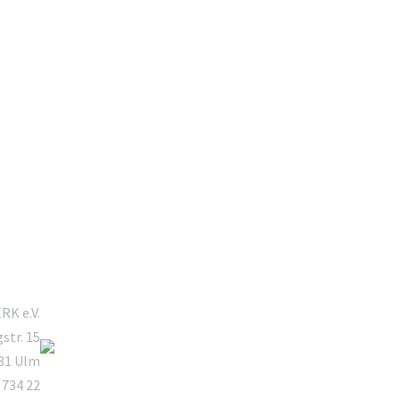
Mitgliederbereich
K e.V.
gstr. 15
81 Ulm
 734 22