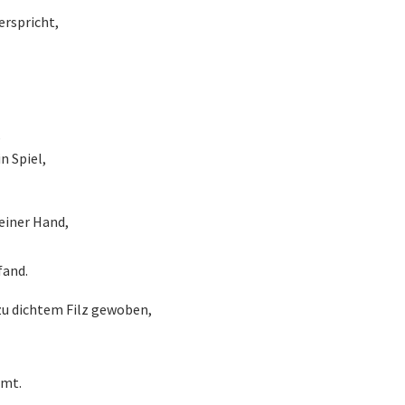
erspricht,
,
n Spiel,
einer Hand,
fand.
 zu dichtem Filz gewoben,
mmt.