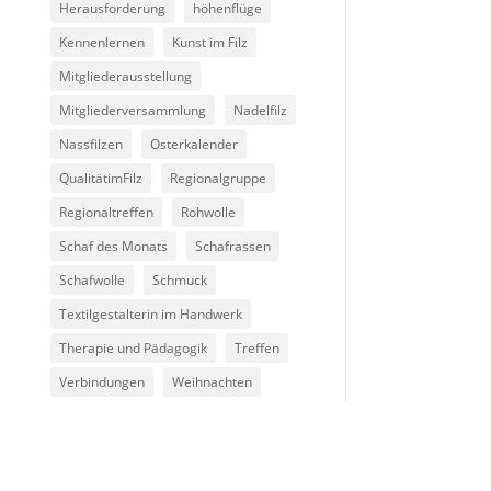
Herausforderung
höhenflüge
Kennenlernen
Kunst im Filz
Mitgliederausstellung
Mitgliederversammlung
Nadelfilz
Nassfilzen
Osterkalender
QualitätimFilz
Regionalgruppe
Regionaltreffen
Rohwolle
Schaf des Monats
Schafrassen
Schafwolle
Schmuck
Textilgestalterin im Handwerk
Therapie und Pädagogik
Treffen
Verbindungen
Weihnachten