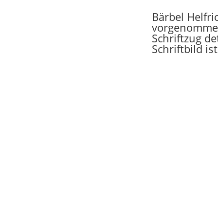
Bärbel Helfri
vorgenommen
Schriftzug det
Schriftbild is