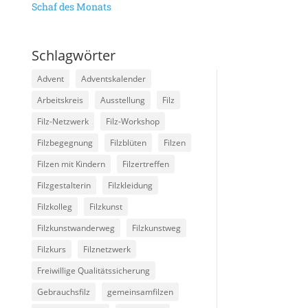
Schaf des Monats
Schlagwörter
Advent
Adventskalender
Arbeitskreis
Ausstellung
Filz
Filz-Netzwerk
Filz-Workshop
Filzbegegnung
Filzblüten
Filzen
Filzen mit Kindern
Filzertreffen
Filzgestalterin
Filzkleidung
Filzkolleg
Filzkunst
Filzkunstwanderweg
Filzkunstweg
Filzkurs
Filznetzwerk
Freiwillige Qualitätssicherung
Gebrauchsfilz
gemeinsamfilzen