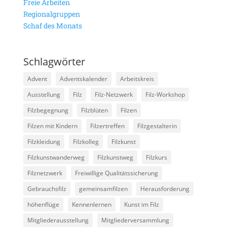
Freie Arbeiten
Regionalgruppen
Schaf des Monats
Schlagwörter
Advent
Adventskalender
Arbeitskreis
Ausstellung
Filz
Filz-Netzwerk
Filz-Workshop
Filzbegegnung
Filzblüten
Filzen
Filzen mit Kindern
Filzertreffen
Filzgestalterin
Filzkleidung
Filzkolleg
Filzkunst
Filzkunstwanderweg
Filzkunstweg
Filzkurs
Filznetzwerk
Freiwillige Qualitätssicherung
Gebrauchsfilz
gemeinsamfilzen
Herausforderung
höhenflüge
Kennenlernen
Kunst im Filz
Mitgliederausstellung
Mitgliederversammlung