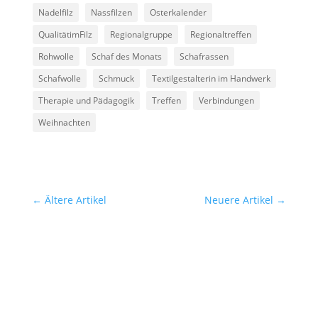
Nadelfilz
Nassfilzen
Osterkalender
QualitätimFilz
Regionalgruppe
Regionaltreffen
Rohwolle
Schaf des Monats
Schafrassen
Schafwolle
Schmuck
Textilgestalterin im Handwerk
Therapie und Pädagogik
Treffen
Verbindungen
Weihnachten
←
Ältere Artikel
Neuere Artikel
→