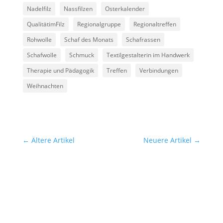
Nadelfilz
Nassfilzen
Osterkalender
QualitätimFilz
Regionalgruppe
Regionaltreffen
Rohwolle
Schaf des Monats
Schafrassen
Schafwolle
Schmuck
Textilgestalterin im Handwerk
Therapie und Pädagogik
Treffen
Verbindungen
Weihnachten
←
Ältere Artikel
Neuere Artikel
→