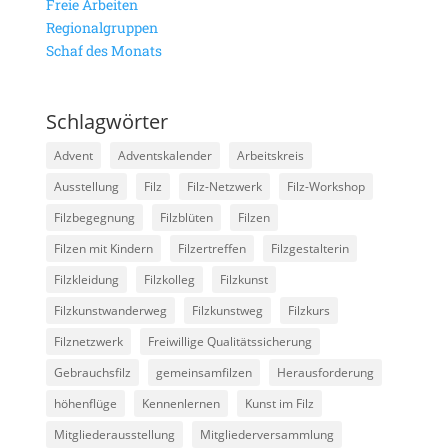
Freie Arbeiten
Regionalgruppen
Schaf des Monats
Schlagwörter
Advent
Adventskalender
Arbeitskreis
Ausstellung
Filz
Filz-Netzwerk
Filz-Workshop
Filzbegegnung
Filzblüten
Filzen
Filzen mit Kindern
Filzertreffen
Filzgestalterin
Filzkleidung
Filzkolleg
Filzkunst
Filzkunstwanderweg
Filzkunstweg
Filzkurs
Filznetzwerk
Freiwillige Qualitätssicherung
Gebrauchsfilz
gemeinsamfilzen
Herausforderung
höhenflüge
Kennenlernen
Kunst im Filz
Mitgliederausstellung
Mitgliederversammlung