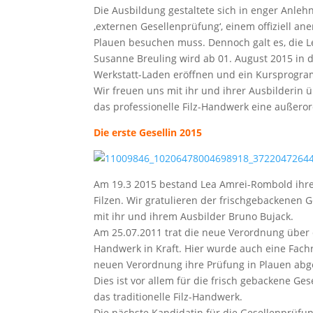
Die Ausbildung gestaltete sich in enger Anle
‚externen Gesellenprüfung‘, einem offiziell a
Plauen besuchen muss. Dennoch galt es, die L
Susanne Breuling wird ab 01. August 2015 in d
Werkstatt-Laden eröffnen und ein Kursprogr
Wir freuen uns mit ihr und ihrer Ausbilderin 
das professionelle Filz-Handwerk eine außeror
Die erste Gesellin 2015
Am 19.3 2015 bestand Lea Amrei-Rombold ihre 
Filzen. Wir gratulieren der frischgebackenen
mit ihr und ihrem Ausbilder Bruno Bujack.
Am 25.07.2011 trat die neue Verordnung über d
Handwerk in Kraft. Hier wurde auch eine Fachr
neuen Verordnung ihre Prüfung in Plauen abge
Dies ist vor allem für die frisch gebackene Ges
das traditionelle Filz-Handwerk.
Die nächste Kandidatin für die Gesellenprüfun