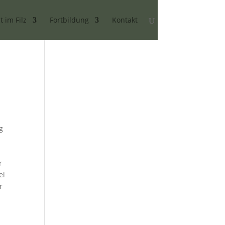
t im Filz
Fortbildung
Kontakt
g
r
ei
r