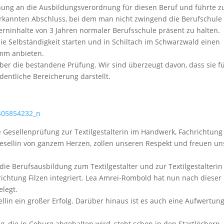
hnung an die Ausbildungsverordnung für diesen Beruf und führte z
nerkannten Abschluss, bei dem man nicht zwingend die Berufschule 
erninhalte von 3 Jahren normaler Berufsschule präsent zu halten.
ie Selbständigkeit starten und in Schiltach im Schwarzwald einen
amm anbieten.
über die bestandene Prüfung. Wir sind überzeugt davon, dass sie f
dentliche Bereicherung darstellt.
Gesellenprüfung zur Textilgestalterin im Handwerk, Fachrichtung
 Gesellin von ganzem Herzen, zollen unseren Respekt und freuen un
ie Berufsausbildung zum Textilgestalter und zur Textilgestalterin
ichtung Filzen integriert. Lea Amrei-Rombold hat nun nach dieser
legt.
ellin ein großer Erfolg. Darüber hinaus ist es auch eine Aufwertung
g, die in Coburg abgehalten wird, steht schon in den Startlöchern.