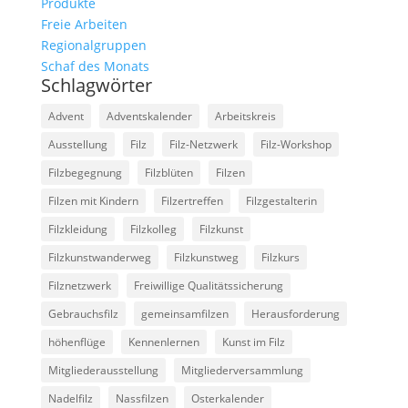
Produkte
Freie Arbeiten
Regionalgruppen
Schaf des Monats
Schlagwörter
Advent
Adventskalender
Arbeitskreis
Ausstellung
Filz
Filz-Netzwerk
Filz-Workshop
Filzbegegnung
Filzblüten
Filzen
Filzen mit Kindern
Filzertreffen
Filzgestalterin
Filzkleidung
Filzkolleg
Filzkunst
Filzkunstwanderweg
Filzkunstweg
Filzkurs
Filznetzwerk
Freiwillige Qualitätssicherung
Gebrauchsfilz
gemeinsamfilzen
Herausforderung
höhenflüge
Kennenlernen
Kunst im Filz
Mitgliederausstellung
Mitgliederversammlung
Nadelfilz
Nassfilzen
Osterkalender