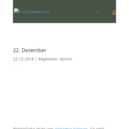
22. Dezember
22.12.2018
|
Allgemein
,
Verein
Winterliche Hüte von
Annemie Koenen
. So edel