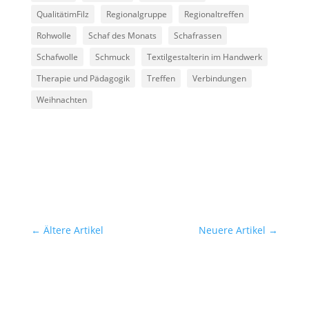
QualitätimFilz
Regionalgruppe
Regionaltreffen
Rohwolle
Schaf des Monats
Schafrassen
Schafwolle
Schmuck
Textilgestalterin im Handwerk
Therapie und Pädagogik
Treffen
Verbindungen
Weihnachten
←
Ältere Artikel
Neuere Artikel
→