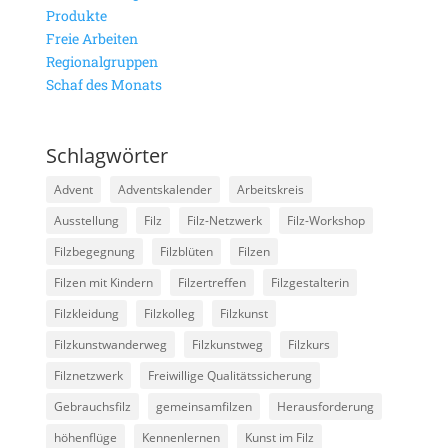
Produkte
Freie Arbeiten
Regionalgruppen
Schaf des Monats
Schlagwörter
Advent
Adventskalender
Arbeitskreis
Ausstellung
Filz
Filz-Netzwerk
Filz-Workshop
Filzbegegnung
Filzblüten
Filzen
Filzen mit Kindern
Filzertreffen
Filzgestalterin
Filzkleidung
Filzkolleg
Filzkunst
Filzkunstwanderweg
Filzkunstweg
Filzkurs
Filznetzwerk
Freiwillige Qualitätssicherung
Gebrauchsfilz
gemeinsamfilzen
Herausforderung
höhenflüge
Kennenlernen
Kunst im Filz