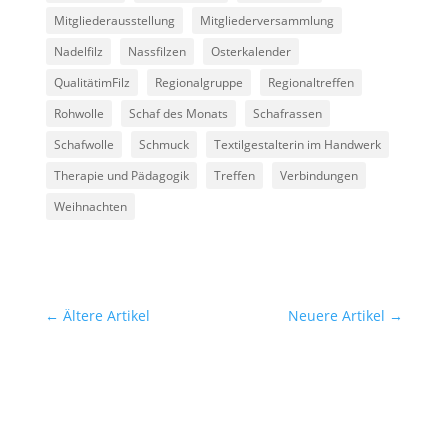
Mitgliederausstellung
Mitgliederversammlung
Nadelfilz
Nassfilzen
Osterkalender
QualitätimFilz
Regionalgruppe
Regionaltreffen
Rohwolle
Schaf des Monats
Schafrassen
Schafwolle
Schmuck
Textilgestalterin im Handwerk
Therapie und Pädagogik
Treffen
Verbindungen
Weihnachten
←
Ältere Artikel
Neuere Artikel
→