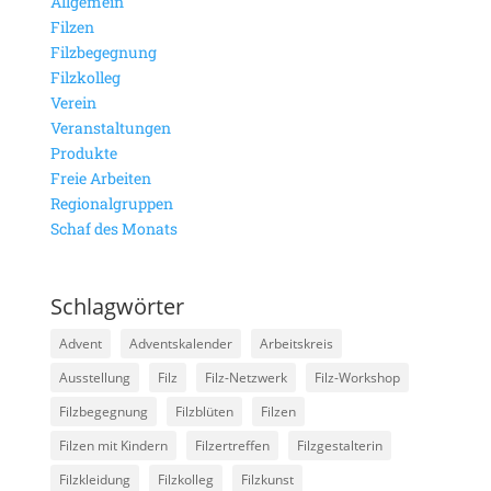
Allgemein
Filzen
Filzbegegnung
Filzkolleg
Verein
Veranstaltungen
Produkte
Freie Arbeiten
Regionalgruppen
Schaf des Monats
Schlagwörter
Advent
Adventskalender
Arbeitskreis
Ausstellung
Filz
Filz-Netzwerk
Filz-Workshop
Filzbegegnung
Filzblüten
Filzen
Filzen mit Kindern
Filzertreffen
Filzgestalterin
Filzkleidung
Filzkolleg
Filzkunst