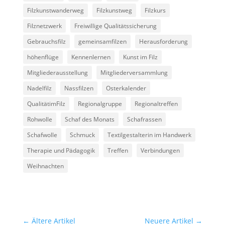
Filzkunstwanderweg
Filzkunstweg
Filzkurs
Filznetzwerk
Freiwillige Qualitätssicherung
Gebrauchsfilz
gemeinsamfilzen
Herausforderung
höhenflüge
Kennenlernen
Kunst im Filz
Mitgliederausstellung
Mitgliederversammlung
Nadelfilz
Nassfilzen
Osterkalender
QualitätimFilz
Regionalgruppe
Regionaltreffen
Rohwolle
Schaf des Monats
Schafrassen
Schafwolle
Schmuck
Textilgestalterin im Handwerk
Therapie und Pädagogik
Treffen
Verbindungen
Weihnachten
←
Ältere Artikel
Neuere Artikel
→