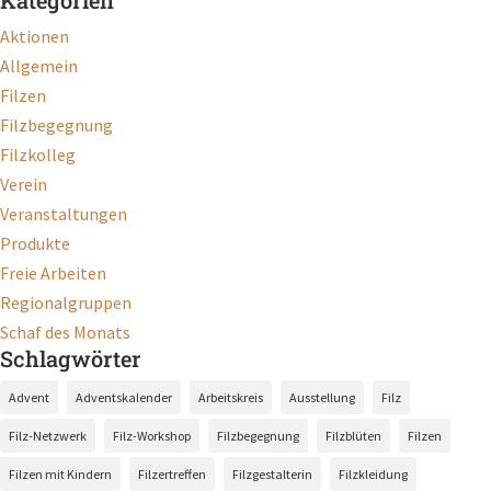
Kategorien
Aktionen
Allgemein
Filzen
Filzbegegnung
Filzkolleg
Verein
Veranstaltungen
Produkte
Freie Arbeiten
Regionalgruppen
Schaf des Monats
Schlagwörter
Advent
Adventskalender
Arbeitskreis
Ausstellung
Filz
Filz-Netzwerk
Filz-Workshop
Filzbegegnung
Filzblüten
Filzen
Filzen mit Kindern
Filzertreffen
Filzgestalterin
Filzkleidung