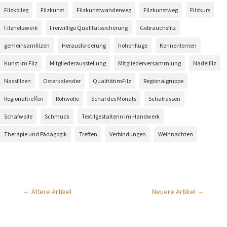
Filzkolleg
Filzkunst
Filzkunstwanderweg
Filzkunstweg
Filzkurs
Filznetzwerk
Freiwillige Qualitätssicherung
Gebrauchsfilz
gemeinsamfilzen
Herausforderung
höhenflüge
Kennenlernen
Kunst im Filz
Mitgliederausstellung
Mitgliederversammlung
Nadelfilz
Nassfilzen
Osterkalender
QualitätimFilz
Regionalgruppe
Regionaltreffen
Rohwolle
Schaf des Monats
Schafrassen
Schafwolle
Schmuck
Textilgestalterin im Handwerk
Therapie und Pädagogik
Treffen
Verbindungen
Weihnachten
←
Ältere Artikel
Neuere Artikel
→