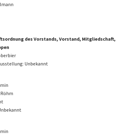
helmann
ftsordnung des Vorstands, Vorstand, Mitgliedschaft,
ppen
oberbier
Ausstellung: Unbekannt
omin
it Röhm
nt
 Unbekannt
omin