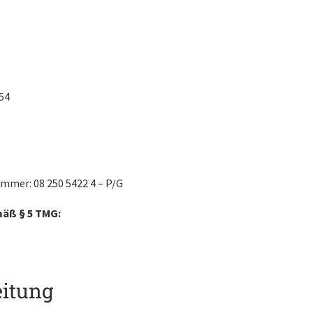
54
mmer: 08 250 5422 4 – P/G
mäß § 5 TMG:
eitung