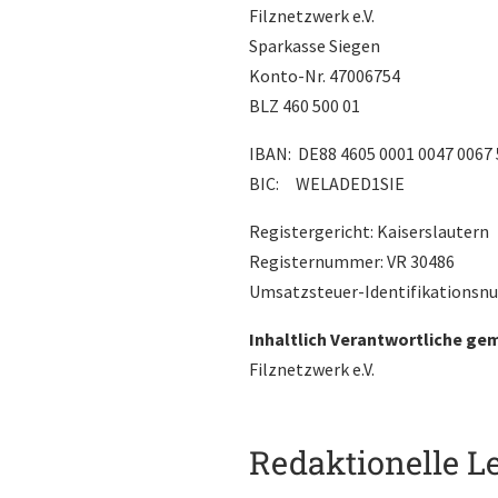
Filznetzwerk e.V.
Sparkasse Siegen
Konto-Nr. 47006754
BLZ 460 500 01
IBAN: DE88 4605 0001 0047 0067 
BIC: WELADED1SIE
Registergericht: Kaiserslautern
Registernummer: VR 30486
Umsatzsteuer-Identifikationsnu
Inhaltlich Verantwortliche ge
Filznetzwerk e.V.
Redaktionelle L